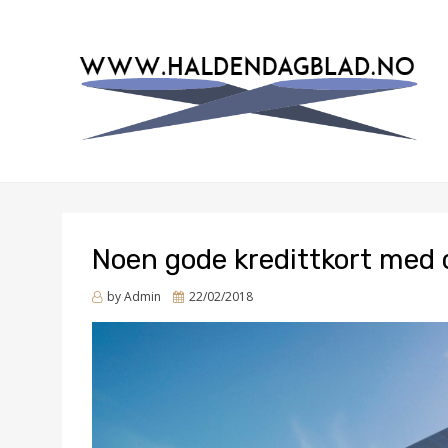
EN BLOG
HALDENDAGBLAD.NO
Noen gode kredittkort med
Posted
by
Admin
22/02/2018
on