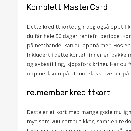
Komplett MasterCard
Dette kredittkortet gir deg også opptil k
du får hele 50 dager rentefri periode. K
på netthandel kan du oppnå mer. Hos enk
Inkludert i dette kortet finner en pakke me
og avbestilling, kjøpsforsikring). Har du 
oppmerksom på at inntektskravet er på k
re:member kredittkort
Dette er et kort med mange gode muligh
mye som 200 nettbutikker, samt en rekke
Hvor mange poeng man kan samle på hvert 