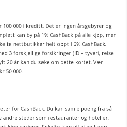
r 100 000 i kreditt. Det er ingen årsgebyrer og
omplett kan by på 1% CashBack på alle kjøp, men
elte nettbutikker helt opptil 6% CashBack.
d 3 forskjellige forsikringer (ID – tyveri, reise
fylt 20 år kan du søke om dette kortet. Vær
r 50 000.
eter for CashBack. Du kan samle poeng fra så
 andre steder som restauranter og hoteller.
kjøp varierer. Enkelte kjøp vil gi helt opp