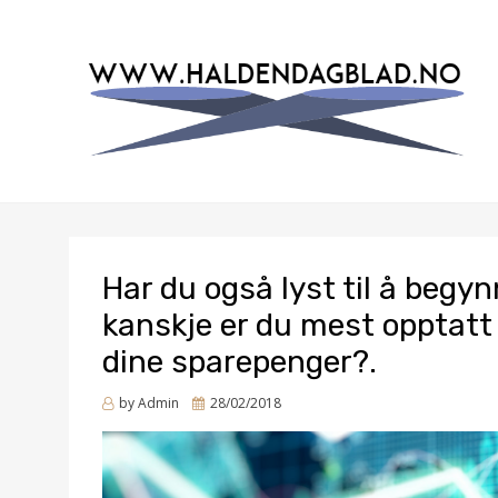
EN BLOG
HALDENDAGBLAD.NO
Har du også lyst til å begy
kanskje er du mest opptatt 
dine sparepenger?.
Posted
by
Admin
28/02/2018
on