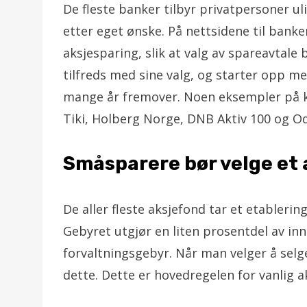
De fleste banker tilbyr privatpersoner u
etter eget ønske. På nettsidene til ban
aksjesparing, slik at valg av spareavtale 
tilfreds med sine valg, og starter opp m
mange år fremover. Noen eksempler på k
Tiki, Holberg Norge, DNB Aktiv 100 og Od
Småsparere bør velge et 
De aller fleste aksjefond tar et etableri
Gebyret utgjør en liten prosentdel av inn
forvaltningsgebyr. Når man velger å selge
dette. Dette er hovedregelen for vanlig a