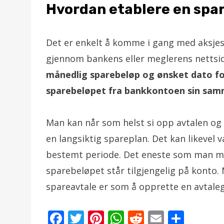
Hvordan etablere en spa
Det er enkelt å komme i gang med aksje
gjennom bankens eller meglerens nettsid
månedlig sparebeløp og ønsket dato for
sparebeløpet fra bankkontoen sin sa
Man kan når som helst si opp avtalen og
en langsiktig spareplan. Det kan likevel v
bestemt periode. Det eneste som man må 
sparebeløpet står tilgjengelig på konto. 
spareavtale er som å opprette en avtaleg
F
T
Pi
W
R
E
S