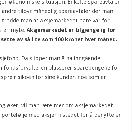
gen økonomiske situasjon. Enkelte spareavtaler
 andre tilbyr månedlig spareavtaler der man
 trodde man at aksjemarkedet bare var for
e en myte.
Aksjemarkedet er tilgjengelig for
å sette av så lite som 100 kroner hver måned.
sjefond. Da slipper man å ha inngående
 fondsforvalteren plasserer sparepengene for
 spre risikoen for sine kunder, noe som er
ing øker, vil man lære mer om aksjemarkedet.
portefølje med aksjer, i stedet for å benytte en