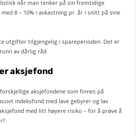
istisk når man tenker på sin fremtidige
med 8 – 10% i avkastning pr. år i snitt på sine
e utgifter tilgjengelig i spareperioden. Det er
runn av dårlig råd.
ger aksjefond
forskjellige aksjefondene som finnes på
assivt indeksfond med lave gebyrer og lav
t aksjefond med litt høyere risiko – for å prøve å
r?