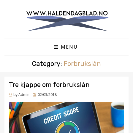
EN BLOG
HALDENDAGBLAD.NO
MENU
Category:
Forbrukslån
Tre kjappe om forbrukslån
Posted
by
Admin
02/03/2018
on