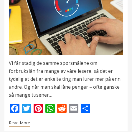
Vi får stadig de samme spørsmålene om
forbrukslån fra mange av våre lesere, så det er
tydelig at det er enkelte ting man lurer mer på enn
andre. Og når man skal låne penger – ofte ganske
så mange tusener…
F
T
Pi
W
R
E
S
ac
w
nt
h
e
m
h
Read More
e
itt
er
at
d
ai
ar