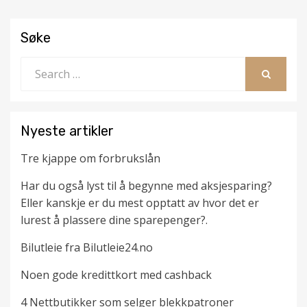
b
er
e
s
di
l
e
o
st
A
t
Søke
o
p
Search
k
p
for:
SEARCH
Nyeste artikler
Tre kjappe om forbrukslån
Har du også lyst til å begynne med aksjesparing?
Eller kanskje er du mest opptatt av hvor det er
lurest å plassere dine sparepenger?.
Bilutleie fra Bilutleie24.no
Noen gode kredittkort med cashback
4 Nettbutikker som selger blekkpatroner